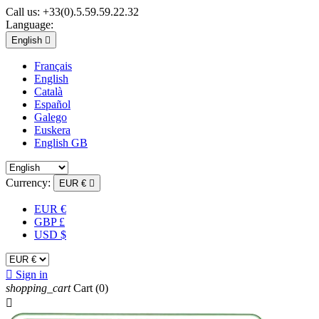
Call us:
+33(0).5.59.59.22.32
Language:
English

Français
English
Català
Español
Galego
Euskera
English GB
Currency:
EUR €

EUR €
GBP £
USD $

Sign in
shopping_cart
Cart
(0)
