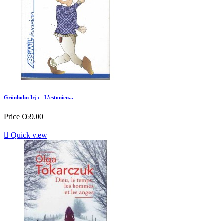
Grönholm Irja - L'estonien...
Price
€69.00

Quick view