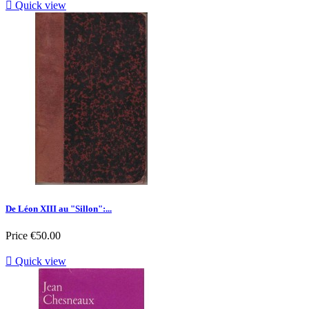

Quick view
De Léon XIII au "Sillon":...
Price
€50.00

Quick view