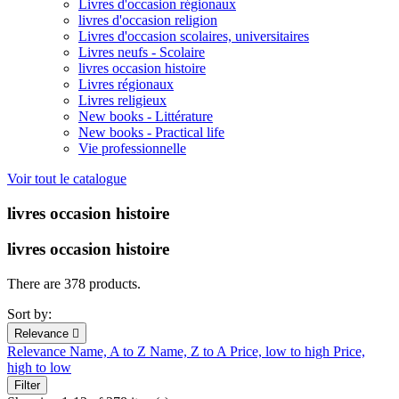
Livres d'occasion régionaux
livres d'occasion religion
Livres d'occasion scolaires, universitaires
Livres neufs - Scolaire
livres occasion histoire
Livres régionaux
Livres religieux
New books - Littérature
New books - Practical life
Vie professionnelle
Voir tout le catalogue
livres occasion histoire
livres occasion histoire
There are 378 products.
Sort by:
Relevance

Relevance
Name, A to Z
Name, Z to A
Price, low to high
Price,
high to low
Filter