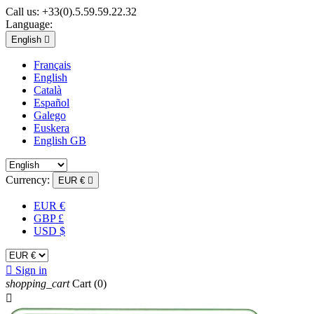
Call us:
+33(0).5.59.59.22.32
Language:
English

Français
English
Català
Español
Galego
Euskera
English GB
Currency:
EUR €

EUR €
GBP £
USD $

Sign in
shopping_cart
Cart
(0)
