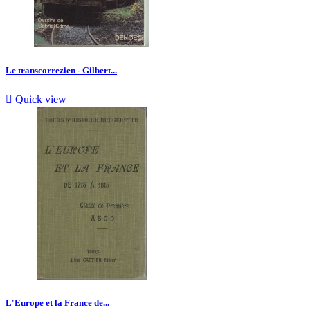
Le transcorrezien - Gilbert...

Quick view
L'Europe et la France de...