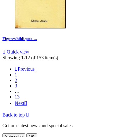
Figures bibliques -...

Quick view
Showing 1-12 of 153 item(s)

Previous
1
2
3
…
13
Next

Back to top

Get our latest news and special sales