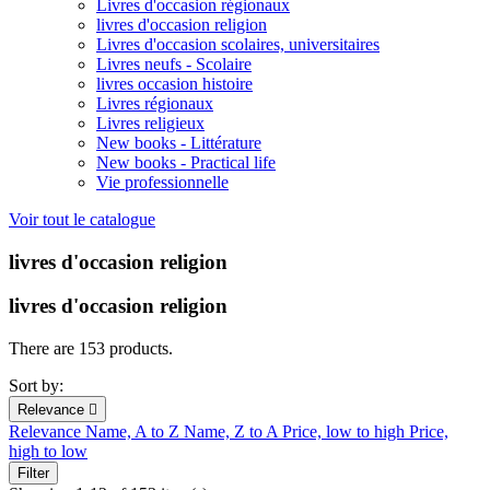
Livres d'occasion régionaux
livres d'occasion religion
Livres d'occasion scolaires, universitaires
Livres neufs - Scolaire
livres occasion histoire
Livres régionaux
Livres religieux
New books - Littérature
New books - Practical life
Vie professionnelle
Voir tout le catalogue
livres d'occasion religion
livres d'occasion religion
There are 153 products.
Sort by:
Relevance

Relevance
Name, A to Z
Name, Z to A
Price, low to high
Price,
high to low
Filter