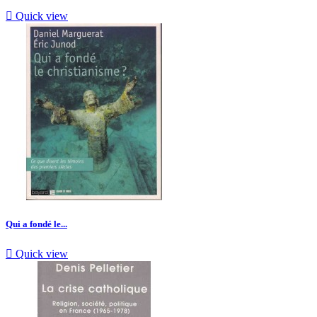

Quick view
Qui a fondé le...

Quick view