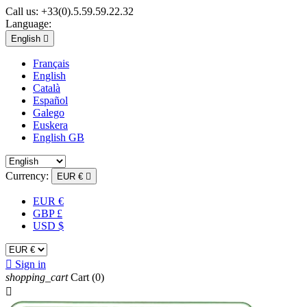
Call us:
+33(0).5.59.59.22.32
Language:
English

Français
English
Català
Español
Galego
Euskera
English GB
Currency:
EUR €

EUR €
GBP £
USD $

Sign in
shopping_cart
Cart
(0)
