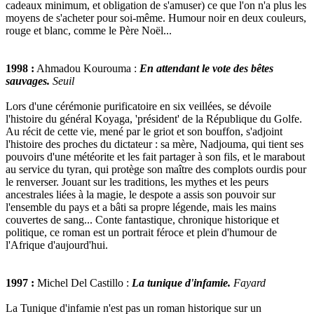
cadeaux minimum, et obligation de s'amuser) ce que l'on n'a plus les
moyens de s'acheter pour soi-même. Humour noir en deux couleurs,
rouge et blanc, comme le Père Noël...
1998 :
Ahmadou Kourouma :
En attendant le vote des bêtes
sauvages.
Seuil
Lors d'une cérémonie purificatoire en six veillées, se dévoile
l'histoire du général Koyaga, 'président' de la République du Golfe.
Au récit de cette vie, mené par le griot et son bouffon, s'adjoint
l'histoire des proches du dictateur : sa mère, Nadjouma, qui tient ses
pouvoirs d'une météorite et les fait partager à son fils, et le marabout
au service du tyran, qui protège son maître des complots ourdis pour
le renverser. Jouant sur les traditions, les mythes et les peurs
ancestrales liées à la magie, le despote a assis son pouvoir sur
l'ensemble du pays et a bâti sa propre légende, mais les mains
couvertes de sang... Conte fantastique, chronique historique et
politique, ce roman est un portrait féroce et plein d'humour de
l'Afrique d'aujourd'hui.
1997 :
Michel Del Castillo :
La tunique d'infamie.
Fayard
La Tunique d'infamie n'est pas un roman historique sur un