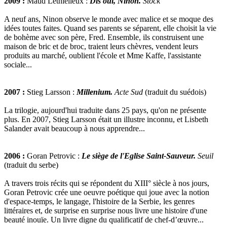
2009 :
Maud Lethielleux :
Dis oui, Ninon.
Stock
A neuf ans, Ninon observe le monde avec malice et se moque des
idées toutes faites. Quand ses parents se séparent, elle choisit la vie
de bohème avec son père, Fred. Ensemble, ils construisent une
maison de bric et de broc, traient leurs chèvres, vendent leurs
produits au marché, oublient l'école et Mme Kaffe, l'assistante
sociale...
2007 :
Stieg Larsson :
Millenium.
Acte Sud
(traduit du suédois)
La trilogie, aujourd'hui traduite dans 25 pays, qu'on ne présente
plus. En 2007, Stieg Larsson était un illustre inconnu, et Lisbeth
Salander avait beaucoup à nous apprendre...
2006 :
Goran Petrovic :
Le siège de l'Eglise Saint-Sauveur.
Seuil
(traduit du serbe)
A travers trois récits qui se répondent du XIII° siècle à nos jours,
Goran Petrovic crée une oeuvre poétique qui joue avec la notion
d'espace-temps, le langage, l'histoire de la Serbie, les genres
littéraires et, de surprise en surprise nous livre une histoire d'une
beauté inouïe. Un livre digne du qualificatif de chef-d’œuvre...