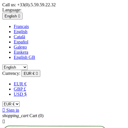
Call us:
+33(0).5.59.59.22.32
Language:
English

Français
English
Català
Español
Galego
Euskera
English GB
Currency:
EUR €

EUR €
GBP £
USD $

Sign in
shopping_cart
Cart
(0)
