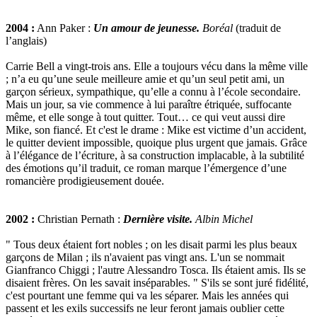
2004 :
Ann Paker :
Un amour de jeunesse.
Boréal
(traduit de
l’anglais)
Carrie Bell a vingt-trois ans. Elle a toujours vécu dans la même ville
; n’a eu qu’une seule meilleure amie et qu’un seul petit ami, un
garçon sérieux, sympathique, qu’elle a connu à l’école secondaire.
Mais un jour, sa vie commence à lui paraître étriquée, suffocante
même, et elle songe à tout quitter. Tout… ce qui veut aussi dire
Mike, son fiancé. Et c'est le drame : Mike est victime d’un accident,
le quitter devient impossible, quoique plus urgent que jamais. Grâce
à l’élégance de l’écriture, à sa construction implacable, à la subtilité
des émotions qu’il traduit, ce roman marque l’émergence d’une
romancière prodigieusement douée.
2002 :
Christian Pernath :
Dernière visite.
Albin Michel
" Tous deux étaient fort nobles ; on les disait parmi les plus beaux
garçons de Milan ; ils n'avaient pas vingt ans. L'un se nommait
Gianfranco Chiggi ; l'autre Alessandro Tosca. Ils étaient amis. Ils se
disaient frères. On les savait inséparables. " S'ils se sont juré fidélité,
c'est pourtant une femme qui va les séparer. Mais les années qui
passent et les exils successifs ne leur feront jamais oublier cette