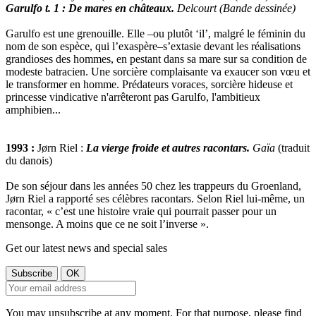
Garulfo t. 1 : De mares en châteaux.
Delcourt (Bande dessinée)
Garulfo est une grenouille. Elle –ou plutôt ‘il’, malgré le féminin du
nom de son espèce, qui l’exaspère–s’extasie devant les réalisations
grandioses des hommes, en pestant dans sa mare sur sa condition de
modeste batracien. Une sorcière complaisante va exaucer son vœu et
le transformer en homme. Prédateurs voraces, sorcière hideuse et
princesse vindicative n'arrêteront pas Garulfo, l'ambitieux
amphibien...
1993 :
Jørn Riel :
La vierge froide et autres racontars.
Gaïa
(traduit
du danois)
De son séjour dans les années 50 chez les trappeurs du Groenland,
Jørn Riel a rapporté ses célèbres racontars. Selon Riel lui-même, un
racontar, « c’est une histoire vraie qui pourrait passer pour un
mensonge. A moins que ce ne soit l’inverse ».
Get our latest news and special sales
You may unsubscribe at any moment. For that purpose, please find