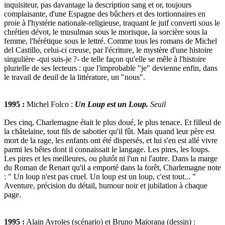
inquisiteur, pas davantage la description sang et or, toujours
complaisante, d'une Espagne des bûchers et des tortionnaires en
proie à l'hystérie nationale-religieuse, traquant le juif converti sous le
chrétien dévot, le musulman sous le morisque, la sorcière sous la
femme, l'hérétique sous le lettré. Comme tous les romans de Michel
del Castillo, celui-ci creuse, par l'écriture, le mystère d'une histoire
singulière -qui suis-je ?- de telle façon qu'elle se mêle à l'histoire
plurielle de ses lecteurs : que l'improbable "je" devienne enfin, dans
le travail de deuil de la littérature, un "nous".
1995 :
Michel Folco :
Un Loup est un Loup.
Seuil
Des cinq, Charlemagne était le plus doué, le plus tenace. Et filleul de
la châtelaine, tout fils de sabotier qu'il fût. Mais quand leur père est
mort de la rage, les enfants ont été dispersés, et lui s'en est allé vivre
parmi les bêtes dont il connaissait le langage. Les pires, les loups.
Les pires et les meilleures, ou plutôt ni l'un ni l'autre. Dans la marge
du Roman de Renart qu'il a emporté dans la forêt, Charlemagne note
: " Un loup n'est pas cruel. Un loup est un loup, c'est tout... "
Aventure, précision du détail, humour noir et jubilation à chaque
page.
1995 :
Alain Ayroles (scénario) et Bruno Maïorana (dessin) :