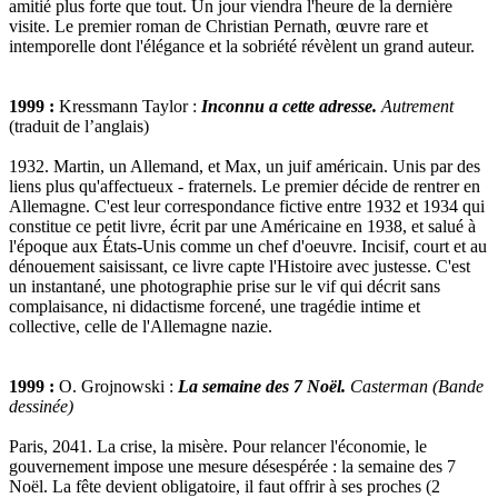
amitié plus forte que tout. Un jour viendra l'heure de la dernière
visite. Le premier roman de Christian Pernath, œuvre rare et
intemporelle dont l'élégance et la sobriété révèlent un grand auteur.
1999 :
Kressmann Taylor :
Inconnu a cette adresse.
Autrement
(traduit de l’anglais)
1932. Martin, un Allemand, et Max, un juif américain. Unis par des
liens plus qu'affectueux - fraternels. Le premier décide de rentrer en
Allemagne. C'est leur correspondance fictive entre 1932 et 1934 qui
constitue ce petit livre, écrit par une Américaine en 1938, et salué à
l'époque aux États-Unis comme un chef d'oeuvre. Incisif, court et au
dénouement saisissant, ce livre capte l'Histoire avec justesse. C'est
un instantané, une photographie prise sur le vif qui décrit sans
complaisance, ni didactisme forcené, une tragédie intime et
collective, celle de l'Allemagne nazie.
1999 :
O. Grojnowski :
La semaine des 7 Noël.
Casterman (Bande
dessinée)
Paris, 2041. La crise, la misère. Pour relancer l'économie, le
gouvernement impose une mesure désespérée : la semaine des 7
Noël. La fête devient obligatoire, il faut offrir à ses proches (2