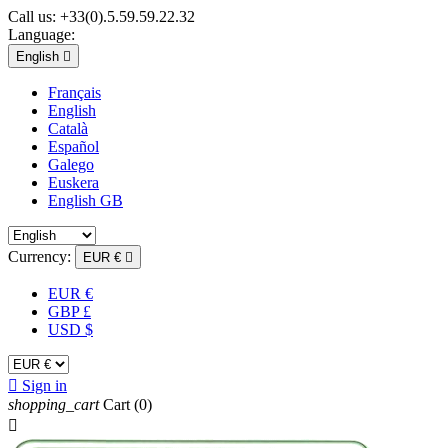
Call us:
+33(0).5.59.59.22.32
Language:
English

Français
English
Català
Español
Galego
Euskera
English GB
Currency:
EUR €

EUR €
GBP £
USD $

Sign in
shopping_cart
Cart
(0)
