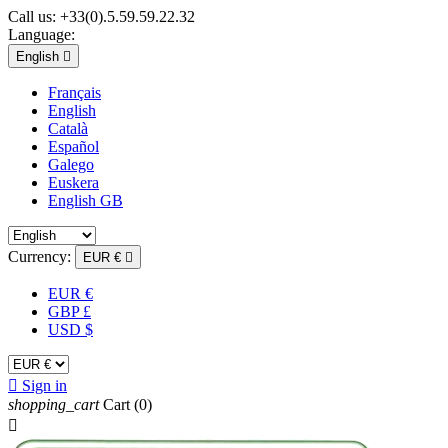
Call us:
+33(0).5.59.59.22.32
Language:
English

Français
English
Català
Español
Galego
Euskera
English GB
Currency:
EUR €

EUR €
GBP £
USD $

Sign in
shopping_cart
Cart
(0)
