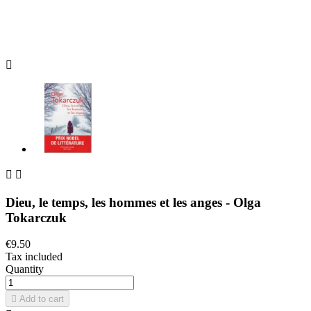



Dieu, le temps, les hommes et les anges - Olga
Tokarczuk
€9.50
Tax included
Quantity

Add to cart