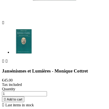



Jansénismes et Lumières - Monique Cottret
€45.00
Tax included
Quantity

Add to cart

Last items in stock