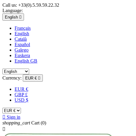
Call us:
+33(0).5.59.59.22.32
Language:
English

Français
English
Català
Español
Galego
Euskera
English GB
Currency:
EUR €

EUR €
GBP £
USD $

Sign in
shopping_cart
Cart
(0)
