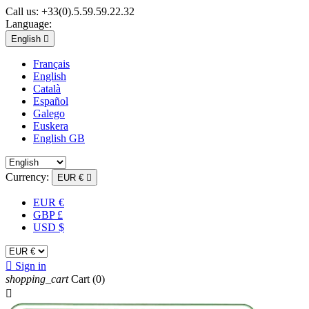
Call us:
+33(0).5.59.59.22.32
Language:
English

Français
English
Català
Español
Galego
Euskera
English GB
Currency:
EUR €

EUR €
GBP £
USD $

Sign in
shopping_cart
Cart
(0)
