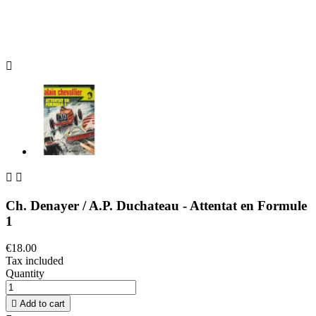



Ch. Denayer / A.P. Duchateau - Attentat en Formule
1
€18.00
Tax included
Quantity

Add to cart