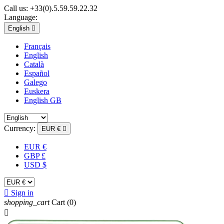
Call us:
+33(0).5.59.59.22.32
Language:
English

Français
English
Català
Español
Galego
Euskera
English GB
Currency:
EUR €

EUR €
GBP £
USD $

Sign in
shopping_cart
Cart
(0)
