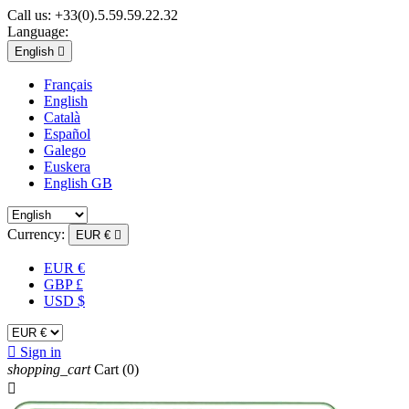
Call us:
+33(0).5.59.59.22.32
Language:
English

Français
English
Català
Español
Galego
Euskera
English GB
Currency:
EUR €

EUR €
GBP £
USD $

Sign in
shopping_cart
Cart
(0)
