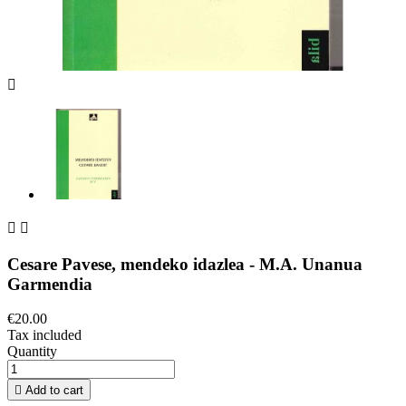



Cesare Pavese, mendeko idazlea - M.A. Unanua
Garmendia
€20.00
Tax included
Quantity

Add to cart