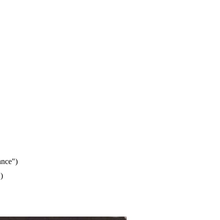
ance")
)