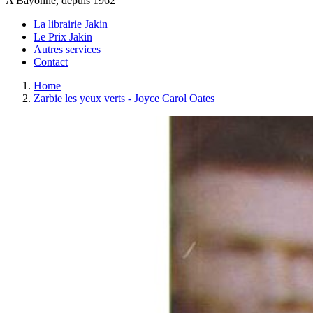
A Bayonne, depuis 1962
La librairie Jakin
Le Prix Jakin
Autres services
Contact
Home
Zarbie les yeux verts - Joyce Carol Oates