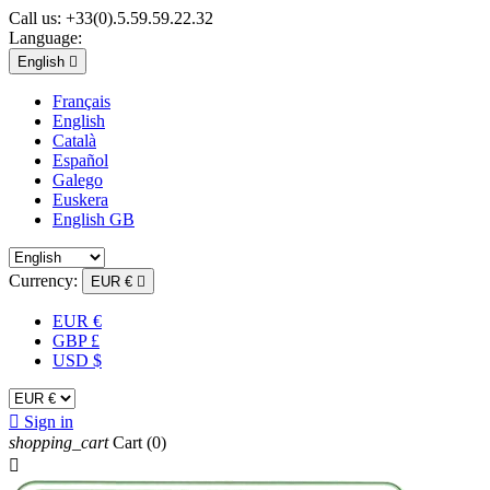
Call us:
+33(0).5.59.59.22.32
Language:
English

Français
English
Català
Español
Galego
Euskera
English GB
Currency:
EUR €

EUR €
GBP £
USD $

Sign in
shopping_cart
Cart
(0)
