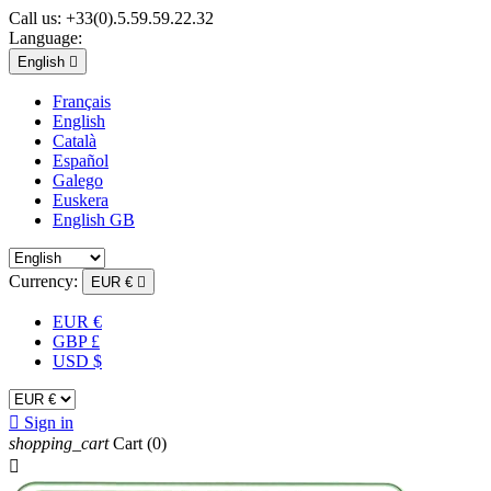
Call us:
+33(0).5.59.59.22.32
Language:
English

Français
English
Català
Español
Galego
Euskera
English GB
Currency:
EUR €

EUR €
GBP £
USD $

Sign in
shopping_cart
Cart
(0)
