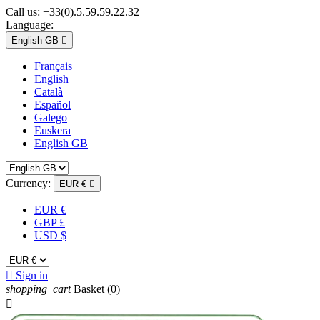
Call us:
+33(0).5.59.59.22.32
Language:
English GB

Français
English
Català
Español
Galego
Euskera
English GB
Currency:
EUR €

EUR €
GBP £
USD $

Sign in
shopping_cart
Basket
(0)
