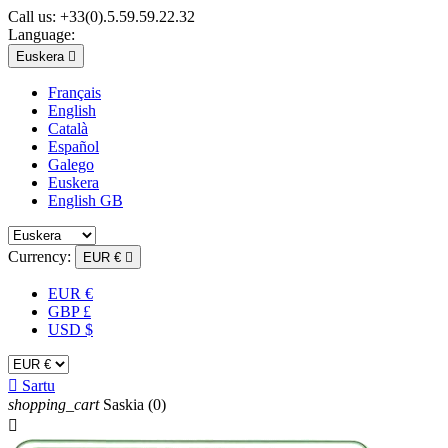
Call us:
+33(0).5.59.59.22.32
Language:
Euskera

Français
English
Català
Español
Galego
Euskera
English GB
Currency:
EUR €

EUR €
GBP £
USD $

Sartu
shopping_cart
Saskia
(0)
