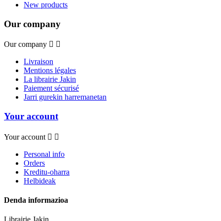
New products
Our company
Our company


Livraison
Mentions légales
La librairie Jakin
Paiement sécurisé
Jarri gurekin harremanetan
Your account
Your account


Personal info
Orders
Kreditu-oharra
Helbideak
Denda informazioa
Librairie Jakin