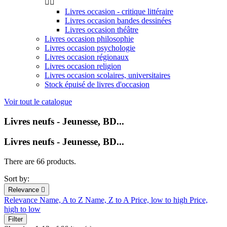


Livres occasion - critique littéraire
Livres occasion bandes dessinées
Livres occasion théâtre
Livres occasion philosophie
Livres occasion psychologie
Livres occasion régionaux
Livres occasion religion
Livres occasion scolaires, universitaires
Stock épuisé de livres d'occasion
Voir tout le catalogue
Livres neufs - Jeunesse, BD...
Livres neufs - Jeunesse, BD...
There are 66 products.
Sort by:
Relevance

Relevance
Name, A to Z
Name, Z to A
Price, low to high
Price,
high to low
Filter