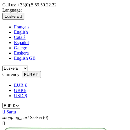
Call us:
+33(0).5.59.59.22.32
Language:
Euskera

Français
English
Català
Español
Galego
Euskera
English GB
Currency:
EUR €

EUR €
GBP £
USD $

Sartu
shopping_cart
Saskia
(0)
