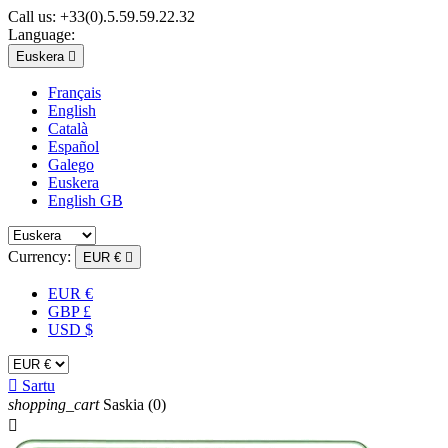
Call us:
+33(0).5.59.59.22.32
Language:
Euskera

Français
English
Català
Español
Galego
Euskera
English GB
Currency:
EUR €

EUR €
GBP £
USD $

Sartu
shopping_cart
Saskia
(0)
