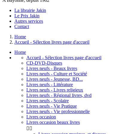
A Bayonne, depuis 1962
La librairie Jakin
Le Prix Jakin
Autres services
Contact
Home
Accueil - Sélection livres page d'accueil
Home
Accueil - Sélection livres page d'accueil
CD-DVD-Disques
Livres neufs - Beaux livres
Livres neufs - Culture et Société
Livres neufs - Jeunesse, BD...
Livres neufs - Littérature
Livres neufs - Livres religieux
Livres neufs - Régional livres, dvd
Livres neufs - Scolaire
Livres neufs - Vie Pratique
Livres neufs - Vie professionnelle
Livres occasion
Livres occasion beaux livres

