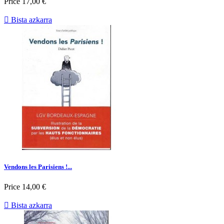
Price
17,00 €

Bista azkarra
Vendons les Parisiens !...
Price
14,00 €

Bista azkarra