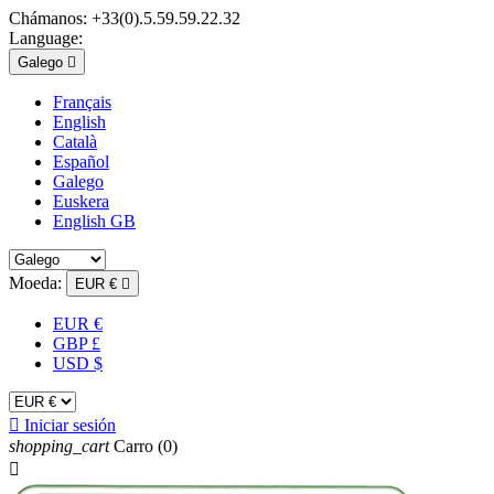
Chámanos:
+33(0).5.59.59.22.32
Language:
Galego

Français
English
Català
Español
Galego
Euskera
English GB
Moeda:
EUR €

EUR €
GBP £
USD $

Iniciar sesión
shopping_cart
Carro
(0)
