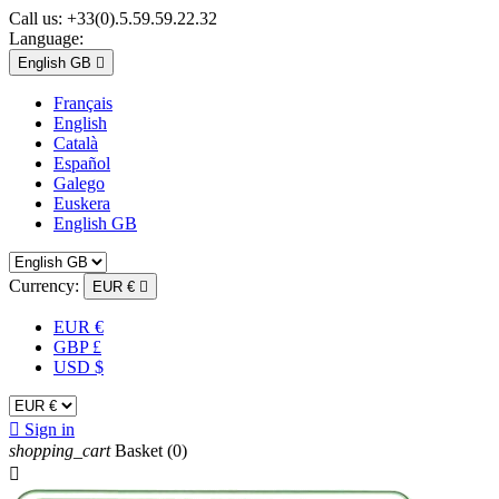
Call us:
+33(0).5.59.59.22.32
Language:
English GB

Français
English
Català
Español
Galego
Euskera
English GB
Currency:
EUR €

EUR €
GBP £
USD $

Sign in
shopping_cart
Basket
(0)
