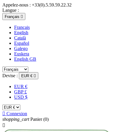
Appelez-nous :
+33(0).5.59.59.22.32
Langue :
Français

Français
English
Català
Español
Galego
Euskera
English GB
Devise :
EUR €

EUR €
GBP £
USD $

Connexion
shopping_cart
Panier
(0)
