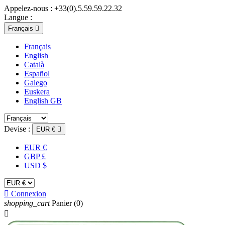
Appelez-nous :
+33(0).5.59.59.22.32
Langue :
Français

Français
English
Català
Español
Galego
Euskera
English GB
Devise :
EUR €

EUR €
GBP £
USD $

Connexion
shopping_cart
Panier
(0)
