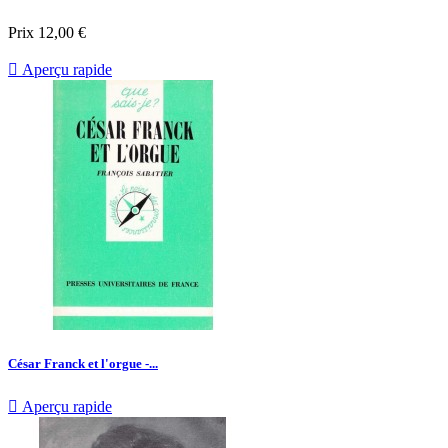
Prix
12,00 €

Aperçu rapide
César Franck et l'orgue -...

Aperçu rapide