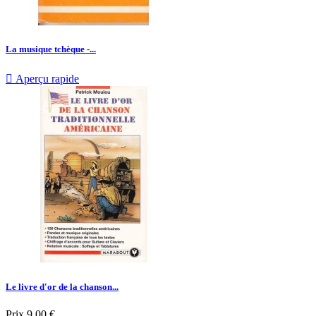
La musique tchèque -...

Aperçu rapide
Le livre d'or de la chanson...
Prix
9,00 €