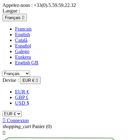
Appelez-nous :
+33(0).5.59.59.22.32
Langue :
Français

Français
English
Català
Español
Galego
Euskera
English GB
Devise :
EUR €

EUR €
GBP £
USD $

Connexion
shopping_cart
Panier
(0)
