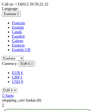
Call us:
+33(0).5.59.59.22.32
Language:
Euskera

Français
English
Català
Español
Galego
Euskera
English GB
Currency:
EUR €

EUR €
GBP £
USD $

Sartu
shopping_cart
Saskia
(0)
