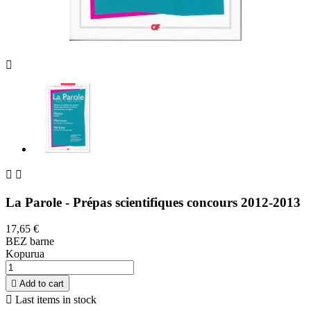



La Parole - Prépas scientifiques concours 2012-2013
17,65 €
BEZ barne
Kopurua

Add to cart

Last items in stock