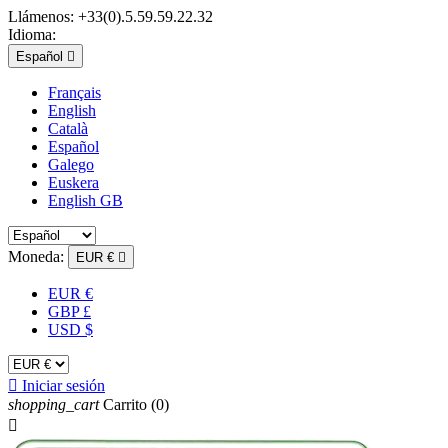
Llámenos:
+33(0).5.59.59.22.32
Idioma:
Español

Français
English
Català
Español
Galego
Euskera
English GB
Moneda:
EUR €

EUR €
GBP £
USD $

Iniciar sesión
shopping_cart
Carrito
(0)
