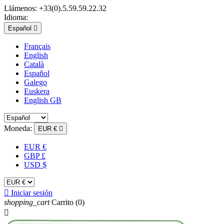
Llámenos:
+33(0).5.59.59.22.32
Idioma:
Español

Français
English
Català
Español
Galego
Euskera
English GB
Moneda:
EUR €

EUR €
GBP £
USD $

Iniciar sesión
shopping_cart
Carrito
(0)
