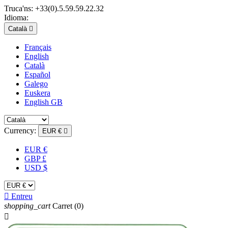
Truca'ns:
+33(0).5.59.59.22.32
Idioma:
Català

Français
English
Català
Español
Galego
Euskera
English GB
Currency:
EUR €

EUR €
GBP £
USD $

Entreu
shopping_cart
Carret
(0)
