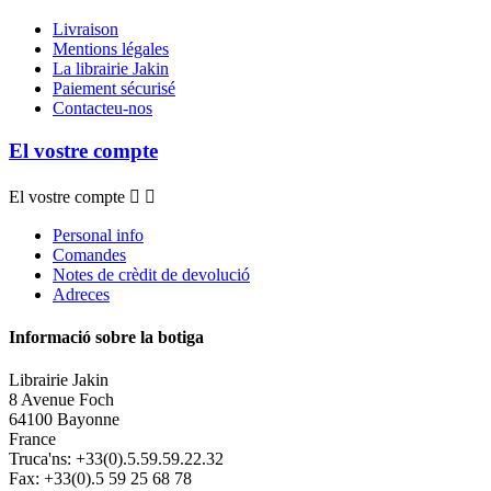
Livraison
Mentions légales
La librairie Jakin
Paiement sécurisé
Contacteu-nos
El vostre compte
El vostre compte


Personal info
Comandes
Notes de crèdit de devolució
Adreces
Informació sobre la botiga
Librairie Jakin
8 Avenue Foch
64100 Bayonne
France
Truca'ns:
+33(0).5.59.59.22.32
Fax:
+33(0).5 59 25 68 78