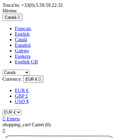
Truca'ns:
+33(0).5.59.59.22.32
Idioma:
Català

Français
English
Català
Español
Galego
Euskera
English GB
Currency:
EUR €

EUR €
GBP £
USD $

Entreu
shopping_cart
Carret
(0)
